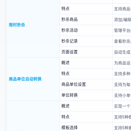
特点
支持商品
秒杀商品
添加/编
限时秒杀
秒杀活动
管理平台
秒杀记录
查看秒杀
页面设置
自动生成
概述
为商品设
特点
支持多种
商品单位自动转换
商品单位设置
支持为每
单位转换
支持小单
概述
实现一个
特点
支持5种
模板选择
支持5种