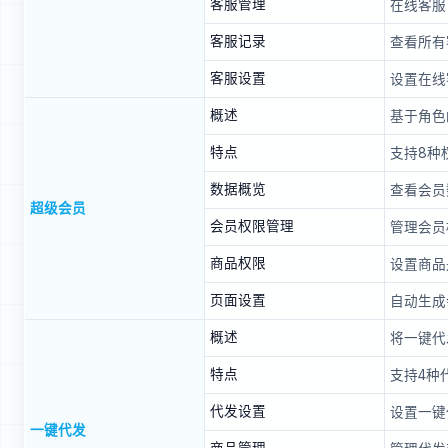
客服管理
在线客服
客服记录
查看所有
客服设置
设置在线
概述
基于角色
特点
支持8种
数据概览
查看会员
超级会员
会员权限管理
管理会员
商品权限
设置商品
页面设置
自动生成
概述
将一键代
特点
支持4种
代发设置
设置一键
一键代发