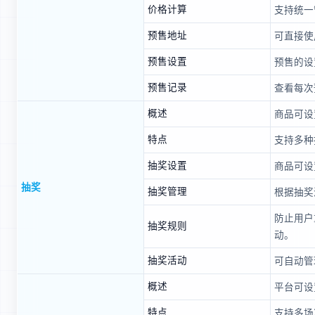
价格计算
支持统一
预售地址
可直接使
预售设置
预售的设
预售记录
查看每次
概述
商品可设
特点
支持多种
抽奖设置
商品可设
抽奖
抽奖管理
根据抽奖
防止用户
抽奖规则
动。
抽奖活动
可自动管
概述
平台可设
特点
支持多场