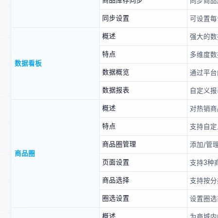
商品库存同步
同步商品
同步设置
可设置每
概述
强大的数
特点
多维度数
数据看板
数据概览
通过平台
数据报表
自定义报
概述
对热销商
特点
支持自定
商品圈管理
添加/管
商品圈
页面设置
支持3种
商品选择
支持按分
圈选设置
设置圈选
概述
为商城内