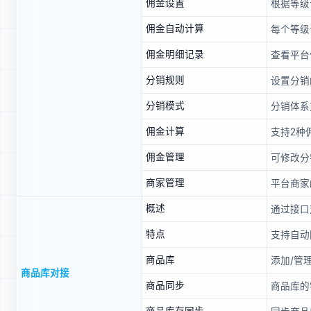
佣金设置
根据等级
佣金自动计算
每个等级
佣金明细记录
查看平台
分销规则
设置分销
分销模式
分销体系
佣金计算
支持2种
佣金管理
可修改分
商家管理
平台商家
概述
通过接口
特点
支持自动
商品库
添加/管
商品库对接
商品同步
商品库的