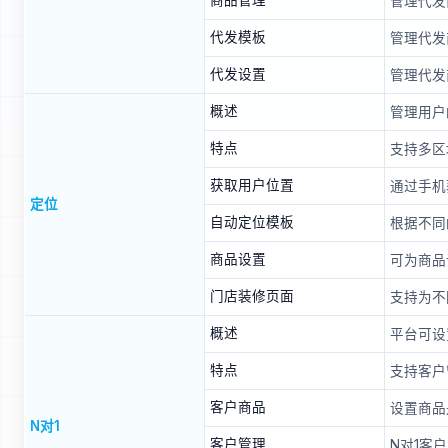
商品管理
管理代发
代发模板
管理代发
代发设置
管理代发
概述
管理用户
特点
支持多区
获取用户位置
通过手机
定位
自动定位模板
根据不同
商品设置
可为商品
门店装修页面
支持为不
概述
平台可设
特点
支持客户
客户商品
设置商品
N对1
客户管理
N对1客