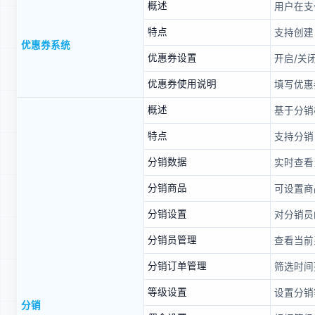
概述
用户在支
特点
支持创建
优惠券系统
优惠券设置
开启/关
优惠券使用说明
填写优惠
概述
基于分销
特点
支持分销
分销数据
实时查看
分销商品
可设置商
分销设置
对分销员
分销员管理
查看当前
分销订单管理
筛选时间
等级设置
设置分销
分销