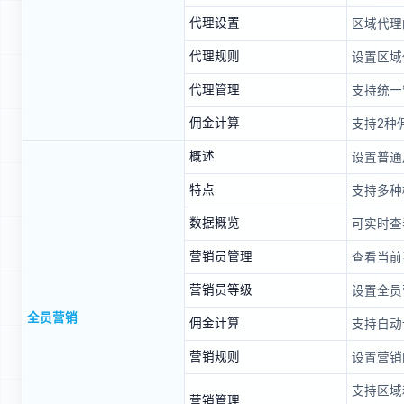
代理设置
区域代理
代理规则
设置区域
代理管理
支持统一
佣金计算
支持2种
概述
设置普通
特点
支持多种
数据概览
可实时查
营销员管理
查看当前
营销员等级
设置全员
全员营销
佣金计算
支持自动
营销规则
设置营销
支持区域
营销管理