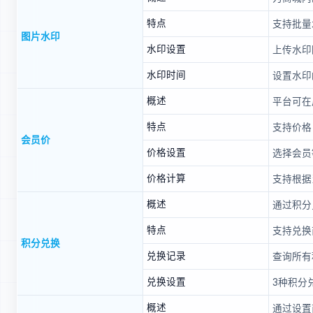
特点
支持批量
图片水印
水印设置
上传水印
水印时间
设置水印
概述
平台可在
特点
支持价格
会员价
价格设置
选择会员
价格计算
支持根据
概述
通过积分
特点
支持兑换
积分兑换
兑换记录
查询所有
兑换设置
3种积分
概述
通过设置