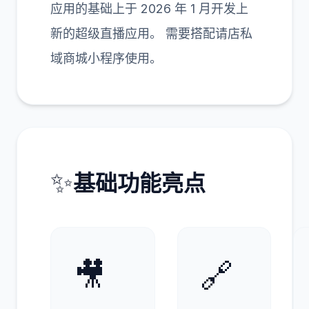
4
3
2
6
3
0
9
8
0
2
4
9
4
0
1
8
0
3
7
4
6
9
9
5
6
6
7
2
3
2
应用的基础上于 2026 年 1 月开发上
新的超级直播应用。 需要搭配请店私
域商城小程序使用。
✨
基础功能亮点
🎥
🔗