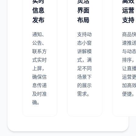
实时
灵活
高效
信息
界面
运营
发布
布局
支持
通知、
支持动
商品
公告、
态小窗
速推
联系方
讲解模
与动
式实时
式，满
排序
上屏，
足不同
让直
确保信
场景下
运营
息传递
的展示
加高
及时准
需求。
便捷
确。