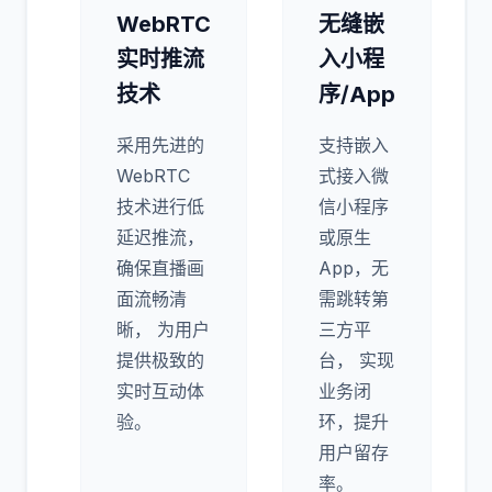
6
7
4
5
0
3
7
1
8
7
7
6
2
5
8
4
9
2
1
2
2
2
3
0
0
9
9
5
7
0
9
8
2
4
5
1
9
5
5
9
7
7
6
4
9
5
1
8
4
6
1
6
7
1
3
1
3
5
2
4
WebRTC
无缝嵌
7
3
1
8
9
7
8
5
8
8
5
2
6
5
9
0
4
8
4
1
9
5
3
1
1
1
0
0
7
1
实时推流
入小程
技术
序/App
采用先进的
支持嵌入
WebRTC
式接入微
技术进行低
信小程序
延迟推流，
或原生
确保直播画
App，无
面流畅清
需跳转第
晰， 为用户
三方平
提供极致的
台， 实现
实时互动体
业务闭
验。
环，提升
用户留存
率。