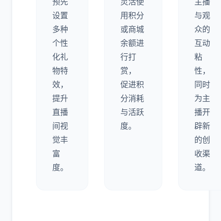
预先
灵活使
主播
设置
用积分
与观
多种
或商城
众的
个性
余额进
互动
化礼
行打
粘
物特
赏，
性，
效，
促进积
同时
提升
分消耗
为主
直播
与活跃
播开
间视
度。
辟新
觉丰
的创
富
收渠
度。
道。