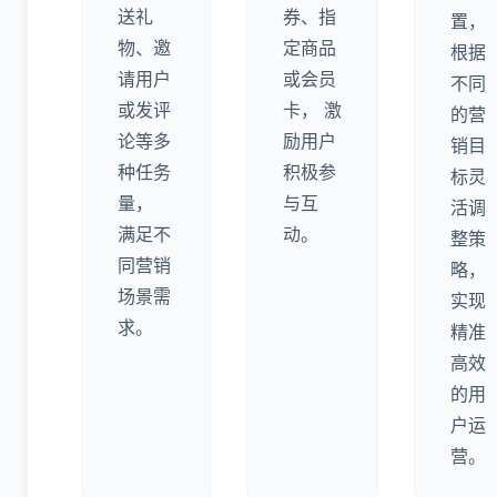
送礼
券、指
置，
物、邀
定商品
根据
请用户
或会员
不同
或发评
卡， 激
的营
论等多
励用户
销目
种任务
积极参
标灵
量，
与互
活调
满足不
动。
整策
同营销
略，
场景需
实现
求。
精准
高效
的用
户运
营。