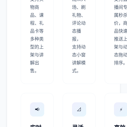
物商
场、刷
播间
品、课
礼物、
属秒
程、礼
评论动
价，
品卡等
态播
品快
多种类
报，
推送
型的上
支持动
架与
架与讲
态小窗
态拖
解出
讲解模
排序
售。
式。
📢
📐
⚡