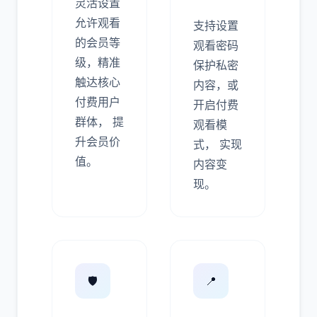
8
6
2
1
7
3
6
6
7
0
7
6
7
8
0
5
1
6
9
8
2
4
1
3
4
4
1
2
3
1
7
4
3
2
1
0
0
7
2
7
3
8
9
3
1
1
3
5
5
2
3
3
3
7
0
6
9
7
2
5
灵活设置
允许观看
支持设置
的会员等
观看密码
级，精准
保护私密
触达核心
内容，或
付费用户
开启付费
群体， 提
观看模
升会员价
式， 实现
值。
内容变
现。
🛡️
📍