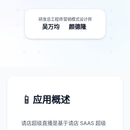
1
2
8
4
1
0
7
5
6
1
4
4
9
6
6
9
4
6
1
9
7
3
1
6
0
9
8
9
7
3
6
8
0
0
6
7
9
8
4
0
8
4
1
7
5
8
2
1
6
6
9
8
9
6
5
5
9
2
0
9
研发总工程师
营销模式设计师
吴万均
颜德隆
📱
应用概述
请店超级直播是基于请店 SAAS 超级