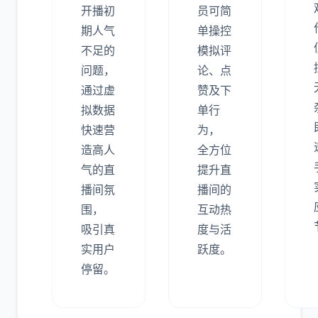
开播初
员可简
期人气
单操控
不足的
模拟评
问题，
论、点
通过虚
赞及下
拟数据
单行
快速营
为，
造高人
全方位
气的直
提升直
播间氛
播间的
围，
互动热
吸引真
度与活
实用户
跃度。
停留。