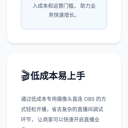
9
1
3
8
7
5
6
4
6
4
0
8
3
9
5
4
9
6
5
3
4
8
8
3
3
7
8
3
7
3
入成本和运营门槛， 助力业
务快速增长。
🎬
低成本易上手
通过低成本专用摄像头直连 OBS 的方
式轻松开播，省去复杂的直播间调试
环节， 让商家可以快速开启直播业