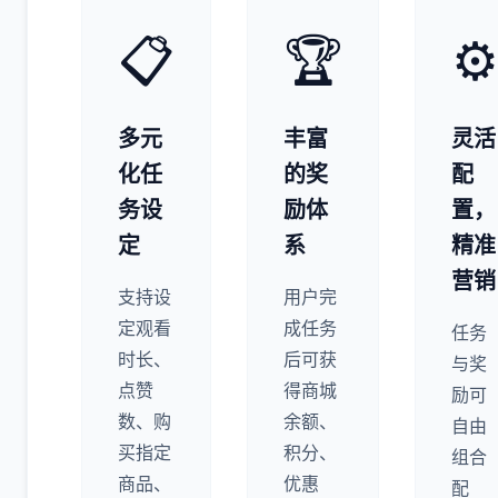
📋
🏆
⚙
多元
丰富
灵活
化任
的奖
配
务设
励体
置，
定
系
精准
营销
支持设
用户完
定观看
成任务
任务
时长、
后可获
与奖
点赞
得商城
励可
数、购
余额、
自由
买指定
积分、
组合
商品、
优惠
配